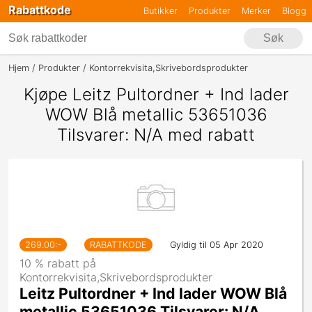
Rabattkode
Butikker
Produkter
Merker
Blogg
Søk
Hjem
Produkter
Kontorrekvisita,Skrivebordsprodukter
Leitz Pultor
Kjøpe Leitz Pultordner + Ind lader
WOW Blå metallic 53651036
Tilsvarer: N/A med rabatt
269.00
:-
RABATTKODE
Gyldig til 05 Apr 2020
10 % rabatt på
Kontorrekvisita,Skrivebordsprodukter
Leitz Pultordner + Ind lader WOW Blå
metallic 53651036 Tilsvarer: N/A