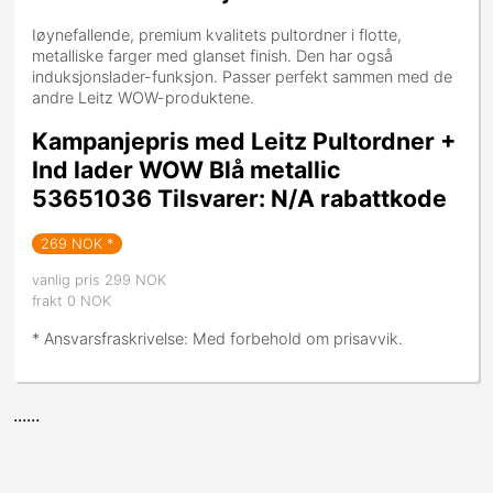
Iøynefallende, premium kvalitets pultordner i flotte,
metalliske farger med glanset finish. Den har også
induksjonslader-funksjon. Passer perfekt sammen med de
andre Leitz WOW-produktene.
Kampanjepris med Leitz Pultordner +
Ind lader WOW Blå metallic
53651036 Tilsvarer: N/A rabattkode
269
NOK *
vanlig pris 299 NOK
frakt 0 NOK
* Ansvarsfraskrivelse: Med forbehold om prisavvik.
......