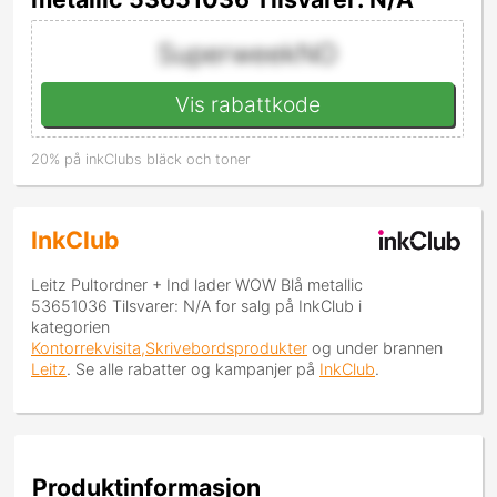
SuperweekNO
Vis rabattkode
20% på inkClubs bläck och toner
InkClub
Leitz Pultordner + Ind lader WOW Blå metallic
53651036 Tilsvarer: N/A
for salg på InkClub i
kategorien
Kontorrekvisita,Skrivebordsprodukter
og under brannen
Leitz
. Se alle rabatter og kampanjer på
InkClub
.
Produktinformasjon