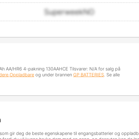
SuperweekNO
h AA/HR6 4-pakning 130AAHCE Tilsvarer: N/A
for salg på
ladere,Oppladbare
og under brannen
GP BATTERIES
. Se alle
n
som gir deg de beste egenskapene til engangsbatterier og oppladbare