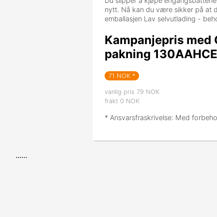
Du slipper å kjøpe engangsbatteri
nytt. Nå kan du være sikker på at du
emballasjen Lav selvutlading - behol
Kampanjepris med
pakning 130AAHCE T
71
NOK *
vanlig pris 79 NOK
frakt 0 NOK
* Ansvarsfraskrivelse: Med forbeho
......