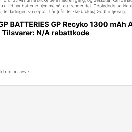
er fordi du vil kunne bruke dem med en gang, og dessuten kan de la
 alltid har batterier hjemme når du trenger det. Oppladede og klare t
der ladingen sin i opptil 1 år (når de ikke brukes) Godt miljøvalg.
 GP BATTERIES GP Recyko 1300 mAh 
ilsvarer: N/A rabattkode
ld om prisavvik.