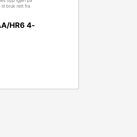
des opp igjen på
il bruk rett fra
AA/HR6 4-