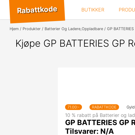
Rabattkode
BUTIKKER
PRODU
Hjem
Produkter
Batterier Og Ladere,Oppladbare
GP BATTERIES 
Kjøpe GP BATTERIES GP R
71.00
:-
RABATTKODE
Gyld
10 % rabatt på Batterier og l
GP BATTERIES GP 
Tilsvarer: N/A