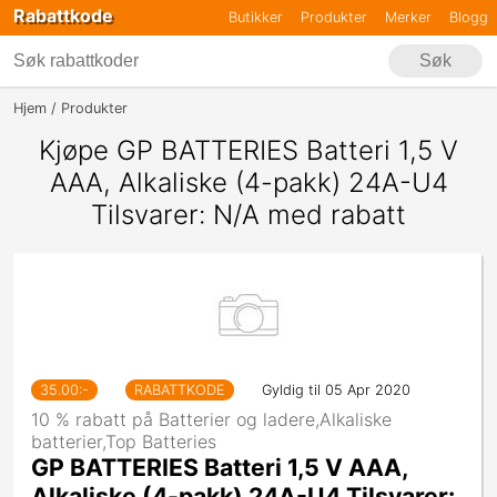
Rabattkode
Butikker
Produkter
Merker
Blogg
Søk
Hjem
Produkter
Batterier Og Ladere,Alkaliske Batterier,Top Batteries
Kjøpe GP BATTERIES Batteri 1,5 V
AAA, Alkaliske (4-pakk) 24A-U4
Tilsvarer: N/A med rabatt
35.00
:-
RABATTKODE
Gyldig til 05 Apr 2020
10 % rabatt på Batterier og ladere,Alkaliske
batterier,Top Batteries
GP BATTERIES Batteri 1,5 V AAA,
Alkaliske (4-pakk) 24A-U4 Tilsvarer: