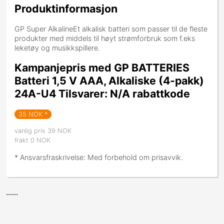
Produktinformasjon
GP Super AlkalineEt alkalisk batteri som passer til de fleste
produkter med middels til høyt strømforbruk som f.eks
leketøy og musikkspillere.
Kampanjepris med GP BATTERIES
Batteri 1,5 V AAA, Alkaliske (4-pakk)
24A-U4 Tilsvarer: N/A rabattkode
35
NOK *
vanlig pris 39 NOK
frakt 0 NOK
* Ansvarsfraskrivelse: Med forbehold om prisavvik.
......