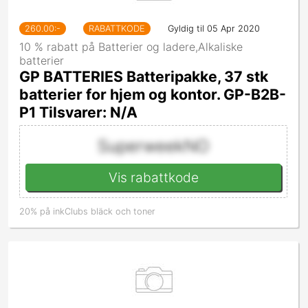
260.00
:-
RABATTKODE
Gyldig til 05 Apr 2020
10 % rabatt på Batterier og ladere,Alkaliske
batterier
GP BATTERIES Batteripakke, 37 stk
batterier for hjem og kontor. GP-B2B-
P1 Tilsvarer: N/A
SuperweekNO
Vis rabattkode
20% på inkClubs bläck och toner