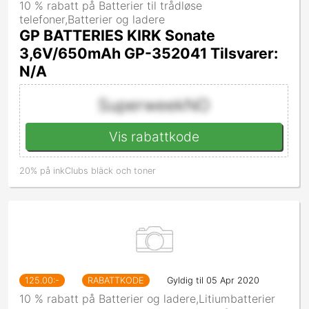
10 % rabatt på Batterier til trådløse
telefoner,Batterier og ladere
GP BATTERIES KIRK Sonate
3,6V/650mAh GP-352041 Tilsvarer:
N/A
SuperweekNO
Vis rabattkode
20% på inkClubs bläck och toner
125.00
:-
RABATTKODE
Gyldig til 05 Apr 2020
10 % rabatt på Batterier og ladere,Litiumbatterier