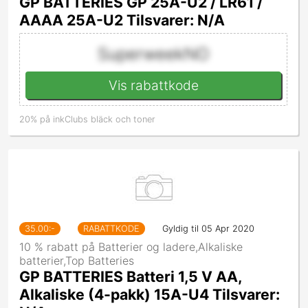
GP BATTERIES GP 25A-U2 / LR61 /
AAAA 25A-U2 Tilsvarer: N/A
SuperweekNO
Vis rabattkode
20% på inkClubs bläck och toner
35.00
:-
RABATTKODE
Gyldig til 05 Apr 2020
10 % rabatt på Batterier og ladere,Alkaliske
batterier,Top Batteries
GP BATTERIES Batteri 1,5 V AA,
Alkaliske (4-pakk) 15A-U4 Tilsvarer: