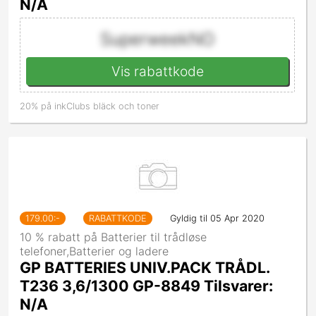
N/A
SuperweekNO
Vis rabattkode
20% på inkClubs bläck och toner
179.00
:-
RABATTKODE
Gyldig til 05 Apr 2020
10 % rabatt på Batterier til trådløse
telefoner,Batterier og ladere
GP BATTERIES UNIV.PACK TRÅDL.
T236 3,6/1300 GP-8849 Tilsvarer:
N/A