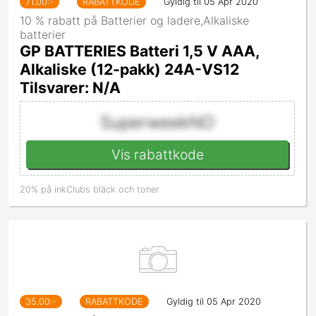
71.00
:-
RABATTKODE
Gyldig til 05 Apr 2020
10 % rabatt på Batterier og ladere,Alkaliske
batterier
GP BATTERIES Batteri 1,5 V AAA,
Alkaliske (12-pakk) 24A-VS12
Tilsvarer: N/A
SuperweekNO
Vis rabattkode
20% på inkClubs bläck och toner
35.00
:-
RABATTKODE
Gyldig til 05 Apr 2020