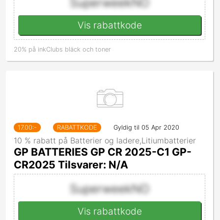
SuperweekNO
Vis rabattkode
20% på inkClubs bläck och toner
17.00
:-
RABATTKODE
Gyldig til 05 Apr 2020
10 % rabatt på Batterier og ladere,Litiumbatterier
GP BATTERIES GP CR 2025-C1 GP-
CR2025 Tilsvarer: N/A
SuperweekNO
Vis rabattkode