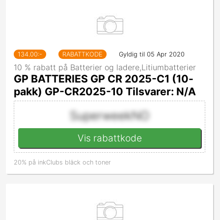
134.00
:-
RABATTKODE
Gyldig til 05 Apr 2020
10 % rabatt på Batterier og ladere,Litiumbatterier
GP BATTERIES GP CR 2025-C1 (10-
pakk) GP-CR2025-10 Tilsvarer: N/A
SuperweekNO
Vis rabattkode
20% på inkClubs bläck och toner