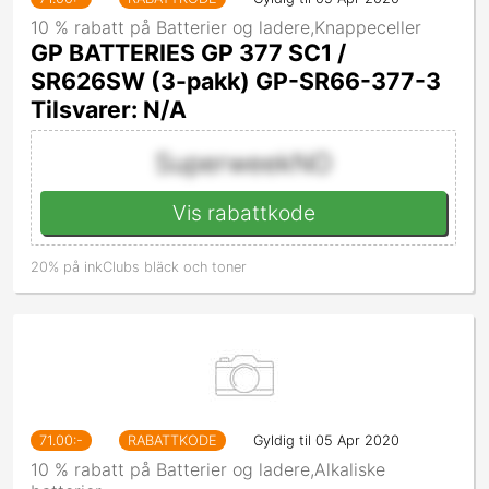
10 % rabatt på Batterier og ladere,Knappeceller
GP BATTERIES GP 377 SC1 /
SR626SW (3-pakk) GP-SR66-377-3
Tilsvarer: N/A
SuperweekNO
Vis rabattkode
20% på inkClubs bläck och toner
71.00
:-
RABATTKODE
Gyldig til 05 Apr 2020
10 % rabatt på Batterier og ladere,Alkaliske