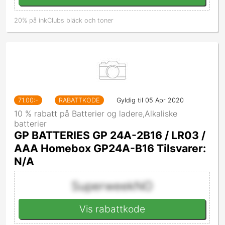
20% på inkClubs bläck och toner
71.00
:-
RABATTKODE
Gyldig til 05 Apr 2020
10 % rabatt på Batterier og ladere,Alkaliske
batterier
GP BATTERIES GP 24A-2B16 / LR03 /
AAA Homebox GP24A-B16 Tilsvarer:
N/A
SuperweekNO
Vis rabattkode