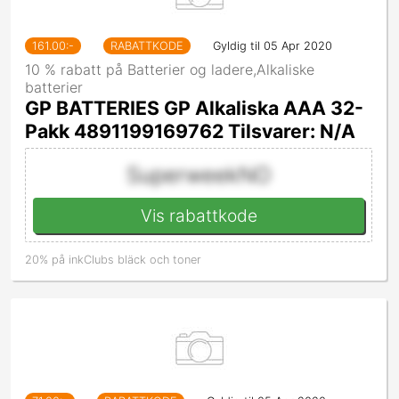
161.00
:-
RABATTKODE
Gyldig til 05 Apr 2020
10 % rabatt på Batterier og ladere,Alkaliske
batterier
GP BATTERIES GP Alkaliska AAA 32-
Pakk 4891199169762 Tilsvarer: N/A
SuperweekNO
Vis rabattkode
20% på inkClubs bläck och toner