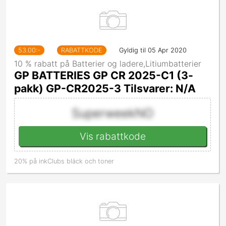
53.00
:-
RABATTKODE
Gyldig til 05 Apr 2020
10 % rabatt på Batterier og ladere,Litiumbatterier
GP BATTERIES GP CR 2025-C1 (3-
pakk) GP-CR2025-3 Tilsvarer: N/A
SuperweekNO
Vis rabattkode
20% på inkClubs bläck och toner