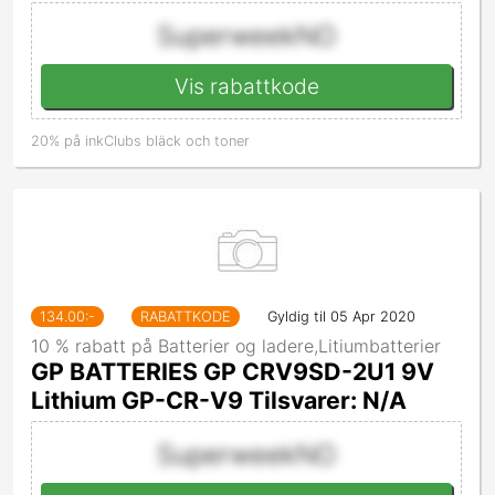
SuperweekNO
Vis rabattkode
20% på inkClubs bläck och toner
134.00
:-
RABATTKODE
Gyldig til 05 Apr 2020
10 % rabatt på Batterier og ladere,Litiumbatterier
GP BATTERIES GP CRV9SD-2U1 9V
Lithium GP-CR-V9 Tilsvarer: N/A
SuperweekNO