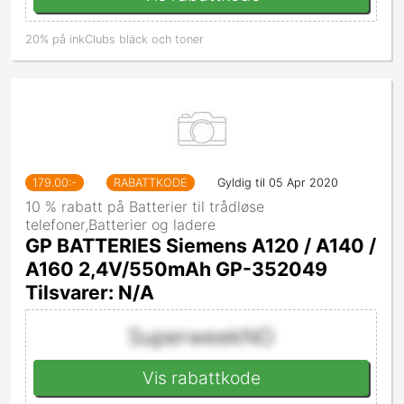
20% på inkClubs bläck och toner
179.00
:-
RABATTKODE
Gyldig til 05 Apr 2020
10 % rabatt på Batterier til trådløse
telefoner,Batterier og ladere
GP BATTERIES Siemens A120 / A140 /
A160 2,4V/550mAh GP-352049
Tilsvarer: N/A
SuperweekNO
Vis rabattkode