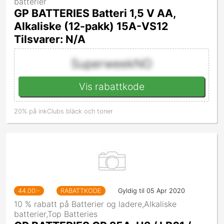
batterier
GP BATTERIES Batteri 1,5 V AA,
Alkaliske (12-pakk) 15A-VS12
Tilsvarer: N/A
SuperweekNO
Vis rabattkode
20% på inkClubs bläck och toner
44.00
:-
RABATTKODE
Gyldig til 05 Apr 2020
10 % rabatt på Batterier og ladere,Alkaliske
batterier,Top Batteries