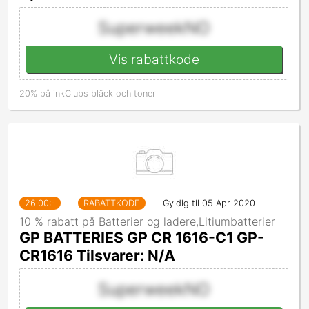
SuperweekNO
Vis rabattkode
20% på inkClubs bläck och toner
26.00
:-
RABATTKODE
Gyldig til 05 Apr 2020
10 % rabatt på Batterier og ladere,Litiumbatterier
GP BATTERIES GP CR 1616-C1 GP-
CR1616 Tilsvarer: N/A
SuperweekNO