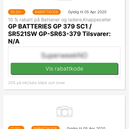
35.00
:-
RABATTKODE
Gyldig til 05 Apr 2020
10 % rabatt på Batterier og ladere,Knappeceller
GP BATTERIES GP 379 SC1 /
SR521SW GP-SR63-379 Tilsvarer:
N/A
SuperweekNO
Vis rabattkode
20% på inkClubs bläck och toner
71.00
:-
RABATTKODE
Gyldig til 05 Apr 2020