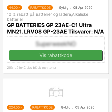
44.00
:-
RABATTKODE
Gyldig til 05 Apr 2020
10 % rabatt på Batterier og ladere,Alkaliske
batterier
GP BATTERIES GP 23AE-C1 Ultra
MN21. LRV08 GP-23AE Tilsvarer: N/A
SuperweekNO
Vis rabattkode
20% på inkClubs bläck och toner
224.00
:-
RABATTKODE
Gyldig til 05 Apr 2020