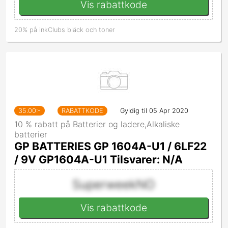
Vis rabattkode
20% på inkClubs bläck och toner
35.00
:-
RABATTKODE
Gyldig til 05 Apr 2020
10 % rabatt på Batterier og ladere,Alkaliske
batterier
GP BATTERIES GP 1604A-U1 / 6LF22
/ 9V GP1604A-U1 Tilsvarer: N/A
SuperweekNO
Vis rabattkode