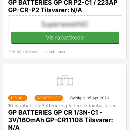
GP BATTERIES GP CR P2-C1 / 223AP
GP-CR-P2 Tilsvarer: N/A
SuperweekNO
Vis rabattkode
20% på inkClubs bläck och toner
125.00
:-
RABATTKODE
Gyldig til 05 Apr 2020
10 % rabatt på Batterier og ladere,Litiumbatterier
GP BATTERIES GP CR 1/3N-C1 -
3V/160mAh GP-CR11108 Tilsvarer:
N/A