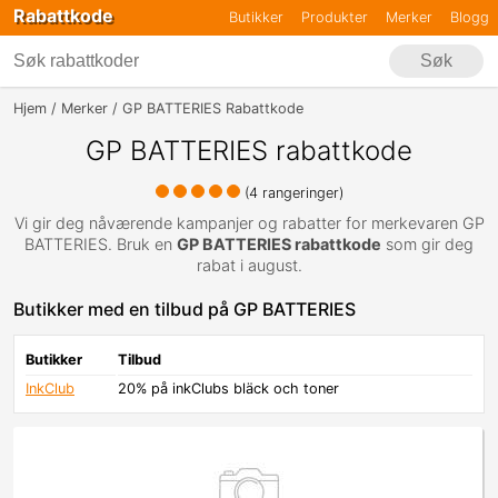
Rabattkode
Butikker
Produkter
Merker
Blogg
Søk
Hjem
Merker
GP BATTERIES Rabattkode
GP BATTERIES rabattkode
(
4
rangeringer)
Vi gir deg nåværende kampanjer og rabatter for merkevaren GP
BATTERIES. Bruk en
GP BATTERIES rabattkode
som gir deg
rabat i august.
Butikker med en tilbud på GP BATTERIES
Butikker
Tilbud
InkClub
20% på inkClubs bläck och toner