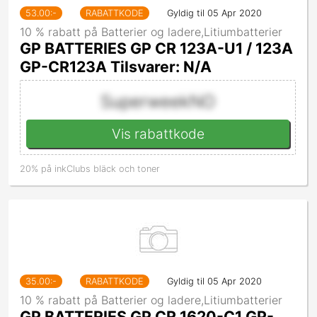
53.00
:-
RABATTKODE
Gyldig til 05 Apr 2020
10 % rabatt på Batterier og ladere,Litiumbatterier
GP BATTERIES GP CR 123A-U1 / 123A
GP-CR123A Tilsvarer: N/A
SuperweekNO
Vis rabattkode
20% på inkClubs bläck och toner
35.00
:-
RABATTKODE
Gyldig til 05 Apr 2020
10 % rabatt på Batterier og ladere,Litiumbatterier
GP BATTERIES GP CR 1620-C1 GP-