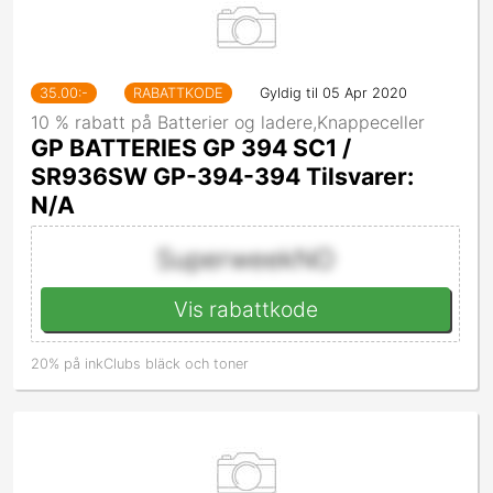
35.00
:-
RABATTKODE
Gyldig til 05 Apr 2020
10 % rabatt på Batterier og ladere,Knappeceller
GP BATTERIES GP 394 SC1 /
SR936SW GP-394-394 Tilsvarer:
N/A
SuperweekNO
Vis rabattkode
20% på inkClubs bläck och toner