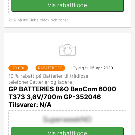
Vis rabattkode
20% på inkClubs bläck och toner
179.00
:-
RABATTKODE
Gyldig til 05 Apr 2020
10 % rabatt på Batterier til trådløse
telefoner,Batterier og ladere
GP BATTERIES B&O BeoCom 6000
T373 3,6V/700m GP-352046
Tilsvarer: N/A
SuperweekNO
Vis rabattkode