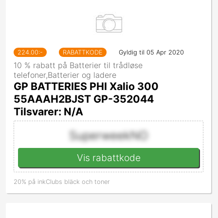
224.00
:-
RABATTKODE
Gyldig til 05 Apr 2020
10 % rabatt på Batterier til trådløse
telefoner,Batterier og ladere
GP BATTERIES PHI Xalio 300
55AAAH2BJST GP-352044
Tilsvarer: N/A
SuperweekNO
Vis rabattkode
20% på inkClubs bläck och toner