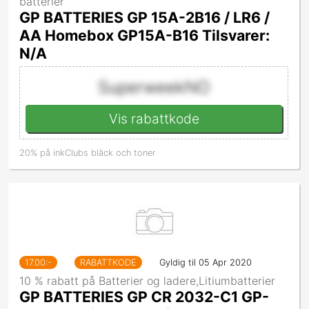
batterier
GP BATTERIES GP 15A-2B16 / LR6 /
AA Homebox GP15A-B16 Tilsvarer:
N/A
SuperweekNO
Vis rabattkode
20% på inkClubs bläck och toner
17.00
:-
RABATTKODE
Gyldig til 05 Apr 2020
10 % rabatt på Batterier og ladere,Litiumbatterier
GP BATTERIES GP CR 2032-C1 GP-