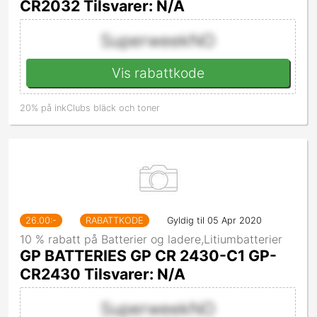
CR2032 Tilsvarer: N/A
SuperweekNO
Vis rabattkode
20% på inkClubs bläck och toner
26.00
:-
RABATTKODE
Gyldig til 05 Apr 2020
10 % rabatt på Batterier og ladere,Litiumbatterier
GP BATTERIES GP CR 2430-C1 GP-
CR2430 Tilsvarer: N/A
SuperweekNO