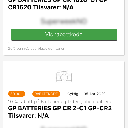
CR1620 Tilsvarer: N/A
SuperweekNO
Vis rabattkode
20% på inkClubs bläck och toner
80.00
:-
RABATTKODE
Gyldig til 05 Apr 2020
10 % rabatt på Batterier og ladere,Litiumbatterier
GP BATTERIES GP CR 2-C1 GP-CR2
Tilsvarer: N/A