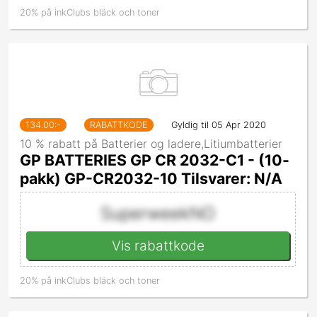
20% på inkClubs bläck och toner
134.00
:-
RABATTKODE
Gyldig til 05 Apr 2020
10 % rabatt på Batterier og ladere,Litiumbatterier
GP BATTERIES GP CR 2032-C1 - (10-
pakk) GP-CR2032-10 Tilsvarer: N/A
SuperweekNO
Vis rabattkode
20% på inkClubs bläck och toner