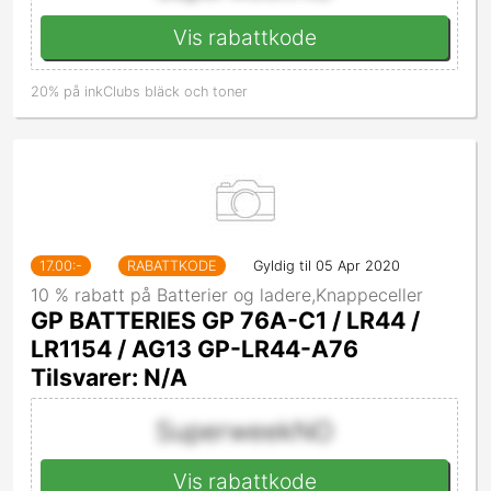
Vis rabattkode
20% på inkClubs bläck och toner
17.00
:-
RABATTKODE
Gyldig til 05 Apr 2020
10 % rabatt på Batterier og ladere,Knappeceller
GP BATTERIES GP 76A-C1 / LR44 /
LR1154 / AG13 GP-LR44-A76
Tilsvarer: N/A
SuperweekNO
Vis rabattkode