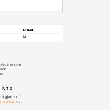
Testad
Ja
pplevelse som
l den
er
e Home
 å gjøre er å
 hvordan det