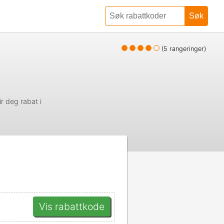
Søk
(
5
rangeringer)
r deg rabat i
Vis rabattkode