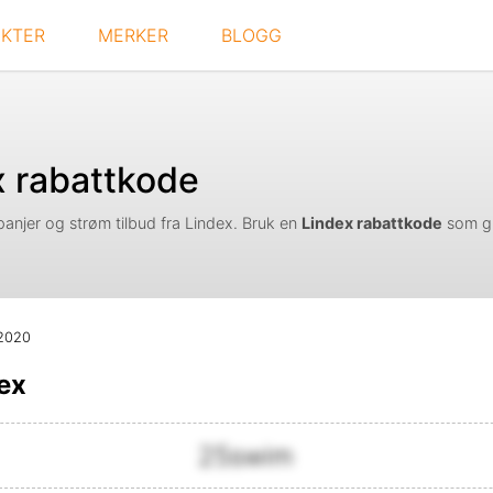
KTER
MERKER
BLOGG
x rabattkode
panjer og strøm tilbud fra Lindex. Bruk en
Lindex rabattkode
som gi
 2020
ex
25swim