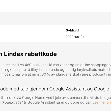
Gyldig til
2020-06-24
n Lindex rabattkode
kjeder, med ca 480 butikker i 18 markeder og en online shoppingo
rretningkonsept er å tilby inspirerende og rimelig høykvalitets mote ti
r mot sitt mål om at minst 80 % av plaggene skal være produsert i m
tkode med tale gjennom Google Assistant og Googl
ud til Lindex via Google Home ved hjelp av stemmen din. Alt du trenger
ttkode.gratis"
til Google Assistant så er du oppe og går.
Les mer om