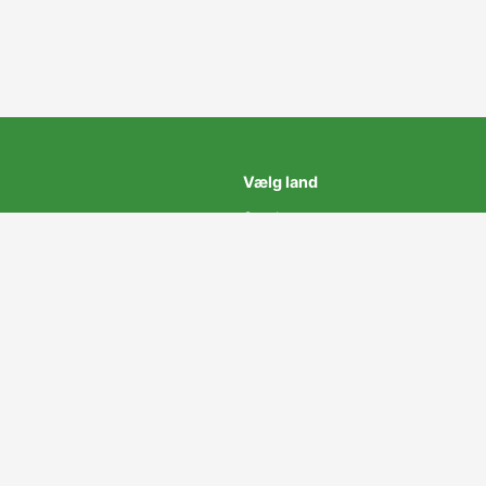
Vælg land
Sverige
k
Norge
Danmark
ant
Finland
Polen
USA
© Ophavsret 2017-2019