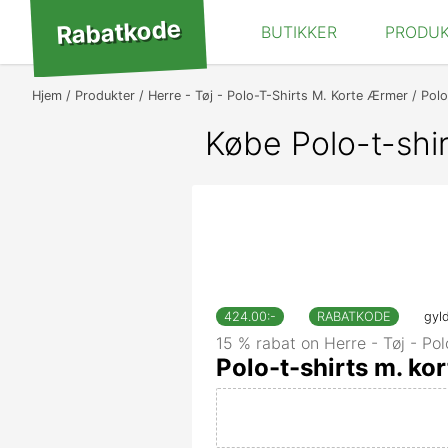
Rabatkode
BUTIKKER
PRODU
Hjem
Produkter
Herre - Tøj - Polo-T-Shirts M. Korte Ærmer
Polo
Købe Polo-t-shi
424.00
:-
RABATKODE
gyl
15 % rabat on Herre - Tøj - Po
Polo-t-shirts m. ko