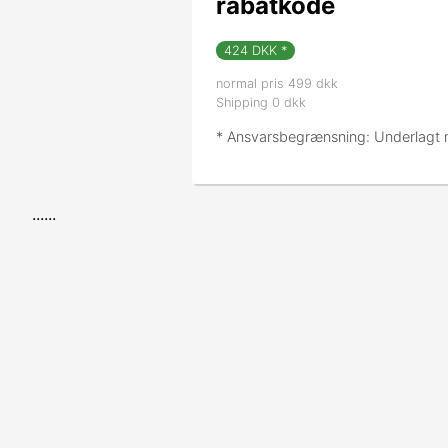
rabatkode
424
DKK *
normal pris 499 dkk
Shipping 0 dkk
* Ansvarsbegrænsning: Underlagt mu
......