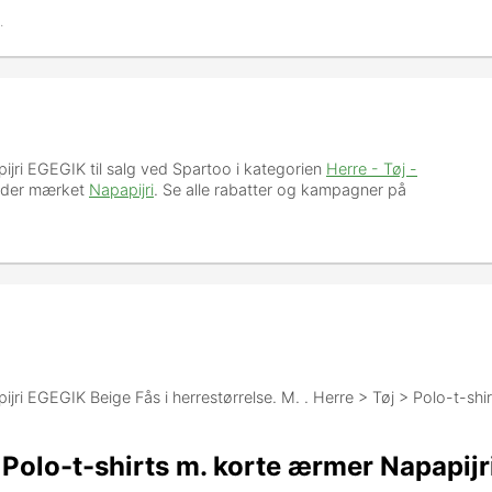
.
pijri EGEGIK
til salg ved Spartoo i kategorien
Herre - Tøj -
der mærket
Napapijri
. Se alle rabatter og kampagner på
jri EGEGIK Beige Fås i herrestørrelse. M. . Herre > Tøj > Polo-t-shir
olo-t-shirts m. korte ærmer Napapij